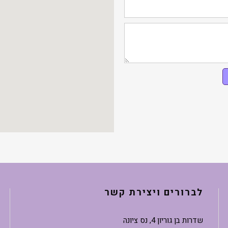
לברורים ויצירת קשר
שדרות בן גוריון 4, נס ציונה